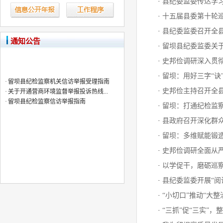
·
县纪委监委传达学
·
十五届县委第十轮
·
县纪委监委召开全县
通知公告
·
留坝县纪委监委关
·
史邦俭调研深入贯
·
留坝县纪检监察机关信访举报受理指南
·
留坝：用好三字“诀
·
关于开通营商环境监督举报投诉热线...
·
史邦俭主持召开全
·
留坝县纪检监察信访举报指南
·
留坝：打通纪检监察
·
县政府召开深化群
·
留坝：多维赋能锻
·
史邦俭调研全面从
·
以学促干，磨砺巡
·
县纪委监委开展“阅
·
“小切口”推动“大整
·
“三抓”促“三实”