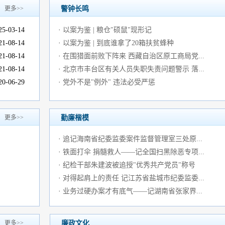
更多>>
警钟长鸣
25-03-14
·
以案为鉴 | 粮仓"硕鼠"现形记
21-08-14
·
以案为鉴 | 到底谁拿了20箱扶贫蜂种
21-08-14
·
在围猎面前败下阵来 西藏自治区原工商局党...
21-08-14
·
北京市丰台区有关人员失职失责问题警示 落...
20-06-29
·
党外不是"例外" 违法必受严惩
更多>>
勤廉楷模
·
追记海南省纪委监委案件监督管理室三处原...
·
铁面打伞 捐髓救人——记全国扫黑除恶专项...
·
纪检干部朱建波被追授"优秀共产党员"称号
·
对得起肩上的责任 记江苏省盐城市纪委监委...
·
业务过硬办案才有底气——记湖南省张家界...
更多>>
廉政文化