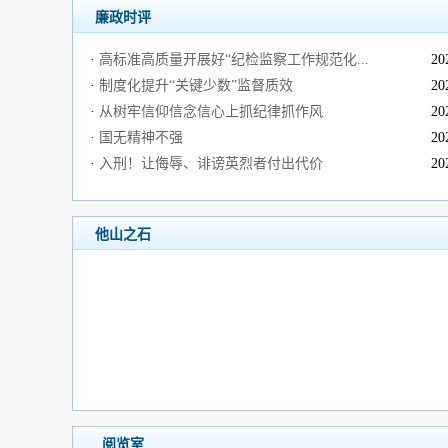
廉政时评
·
高标准高质量开展好“纪检监察工作规范化...
20
·
制度化提升“关键少数”监督质效
20
·
从树牢信仰信念信心上抓纪律抓作风
20
·
国无精神不强
20
·
入刑！让侮辱、诽谤英烈者付出代价
20
他山之石
阅览室